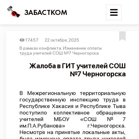
ЗАБАСТКОМ
17457
22 октября, 2025
Войти
В рамках конфликта: Изменение оплаты
труда учителей СОШ №7 Черногорска
Поиск
Жалоба в ГИТ учителей СОШ
№7 Черногорска
Новости
Карта событий
В Межрегиональную территориальную
Трудовые конфликты
государственную инспекцию труда в
Отчеты
Республике Хакасия и Республике Тыва
поступило коллективное обращение
Предложить публикацию
учителей МБОУ «СОШ №7
им.П.А.Рубанова» г.Черногорска.
Справочник
Несмотря на принятые локальные акты,
API
была изменена оплата труда учителей