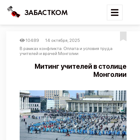
ЗАБАСТКОМ
10489
14 октября, 2025
Войти
В рамках конфликта: Оплата и условия труда
учителей и врачей Монголии
Поиск
Митинг учителей в столице
Монголии
Новости
Карта событий
Трудовые конфликты
Отчеты
Предложить публикацию
Справочник
API