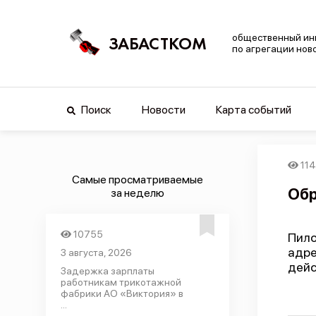
общественный ин
ЗАБАСТКОМ
по агрегации нов
Поиск
Новости
Карта событий
114
Самые просматриваемые
Обр
за неделю
10755
Пило
адр
3 августа, 2026
дейс
Задержка зарплаты
работникам трикотажной
фабрики АО «Виктория» в
...