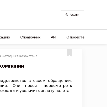
Войти
кацию
Справочник
API
О проекте
 Qazaq Air в Казахстане
 компании
недовольство в своем обращении,
нии. Они просят пересмотреть
оклады и увеличить оплату налета.