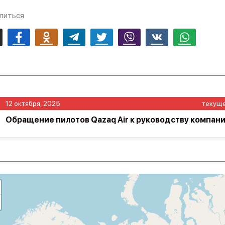
литься
mail
Facebook
Odnoklassniki
Telegram
Twitter
Viber
Vk
Whatsapp
12 октября, 2025
текущ
Обращение пилотов Qazaq Air к руководству компан