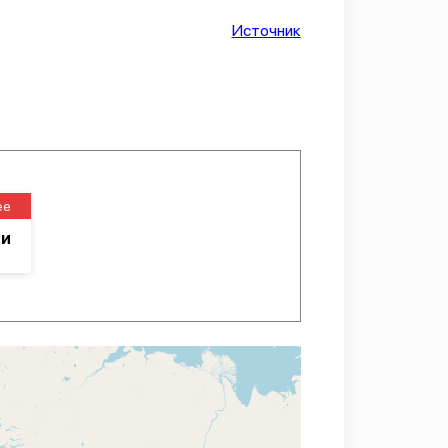
Источник
ее
ии