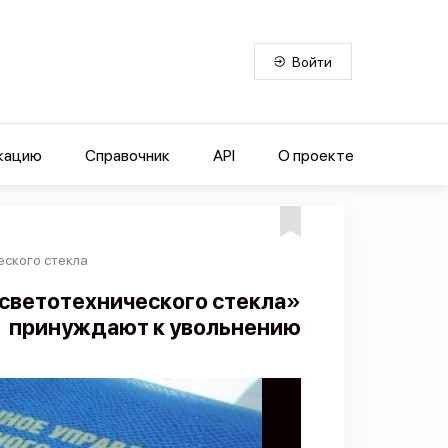
Войти
кацию
Справочник
API
О проекте
еского стекла
 светотехнического стекла»
принуждают к увольнению