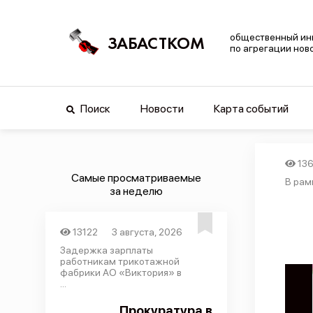
общественный ин
ЗАБАСТКОМ
по агрегации нов
Поиск
Новости
Карта событий
136
Самые просматриваемые
В рам
за неделю
13122
3 августа, 2026
Задержка зарплаты
работникам трикотажной
фабрики АО «Виктория» в
...
Прокуратура в