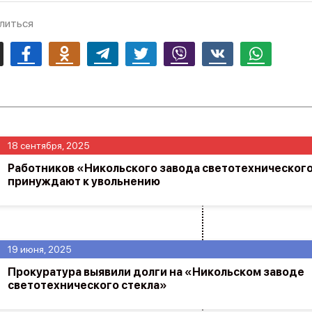
литься
mail
Facebook
Odnoklassniki
Telegram
Twitter
Viber
Vk
Whatsapp
18 сентября, 2025
Работников «Никольского завода светотехнического
принуждают к увольнению
19 июня, 2025
Прокуратура выявили долги на «Никольском заводе
светотехнического стекла»