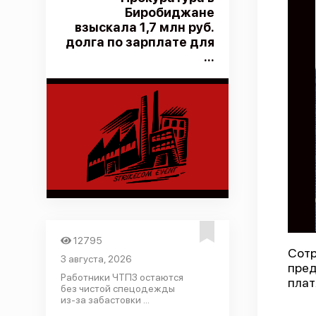
Биробиджане
взыскала 1,7 млн руб.
долга по зарплате для
...
12795
Сотр
3 августа, 2026
пред
Работники ЧТПЗ остаются
плат
без чистой спецодежды
из-за забастовки ...