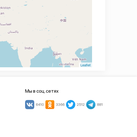
Leaflet
Мы в соц.сетях
6410
3366
2512
881