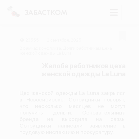
ЗАБАСТКОМ
23555
12 сентября, 2025
Войти
В рамках конфликта: Долги работникам цеха
женской одежды La Luna
Поиск
Жалоба работников цеха
женской одежды La Luna
Новости
Карта событий
Цех женской одежды La Luna закрылся
Трудовые конфликты
в Новосибирске. Сотрудники говорят,
Отчеты
что несколько месяцев не могут
получить деньги. Основательница
Предложить публикацию
бренда не выходила на связь.
Сотрудники написали заявление в
Справочник
трудовую инспекцию и прокуратуру.
API