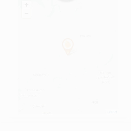
+
−
Leaflet