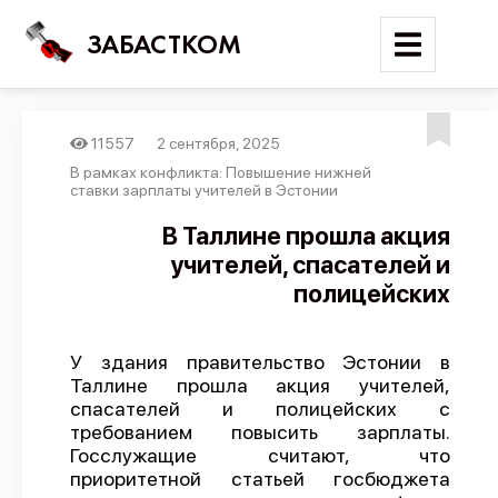
ЗАБАСТКОМ
11557
2 сентября, 2025
Войти
В рамках конфликта: Повышение нижней
ставки зарплаты учителей в Эстонии
Поиск
В Таллине прошла акция
учителей, спасателей и
Новости
полицейских
Карта событий
Трудовые конфликты
У здания правительство Эстонии в
Отчеты
Таллине прошла акция учителей,
спасателей и полицейских с
Предложить публикацию
требованием повысить зарплаты.
Справочник
Госслужащие считают, что
приоритетной статьей госбюджета
API