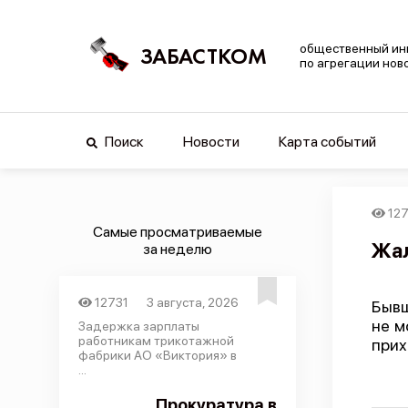
общественный ин
ЗАБАСТКОМ
по агрегации нов
Поиск
Новости
Карта событий
12
Самые просматриваемые
Жал
за неделю
12731
3 августа, 2026
Бывш
не м
Задержка зарплаты
работникам трикотажной
прих
фабрики АО «Виктория» в
...
Прокуратура в