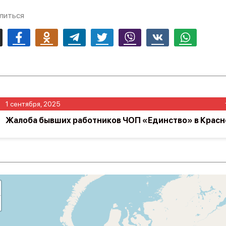
литься
mail
Facebook
Odnoklassniki
Telegram
Twitter
Viber
Vk
Whatsapp
1 сентября, 2025
Жалоба бывших работников ЧОП «Единство» в Красн