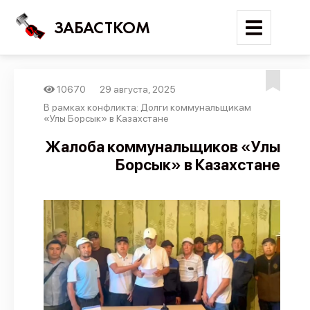
ЗАБАСТКОМ
10670
29 августа, 2025
Войти
В рамках конфликта: Долги коммунальщикам
«Улы Борсык» в Казахстане
Поиск
Жалоба коммунальщиков «Улы
Борсык» в Казахстане
Новости
Карта событий
Трудовые конфликты
Отчеты
Предложить публикацию
Справочник
API