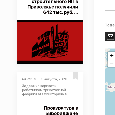
строительного ИП в
Приволжье получили
642 тыс. руб. ...
Поде
E
+
−
7994
3 августа, 2026
Задержка зарплаты
работникам трикотажной
фабрики АО «Виктория» в
...
Прокуратура в
Биробиджане