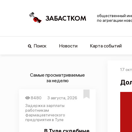
общественный ин
ЗАБАСТКОМ
по агрегации нов
Поиск
Новости
Карта событий
17 окт
Самые просматриваемые
за неделю
Дол
8480
3 августа, 2026
Задержка зарплаты
работникам
фармацевтического
предприятия в Туле
В Туле судебные