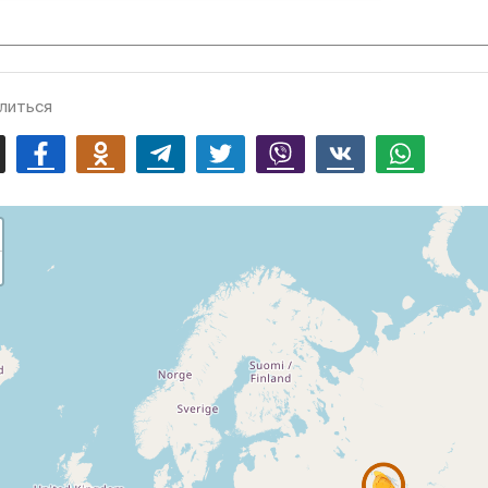
литься
mail
Facebook
Odnoklassniki
Telegram
Twitter
Viber
Vk
Whatsapp