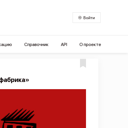
Войти
кацию
Справочник
API
О проекте
ефабрика»