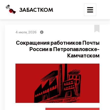
ЗАБАСТКОМ
4 июля, 2026
Войти
Сокращения работников Почты
России в Петропавловске-
Поиск
Камчатском
Новости
Карта событий
Трудовые конфликты
Отчеты
Предложить публикацию
Справочник
API