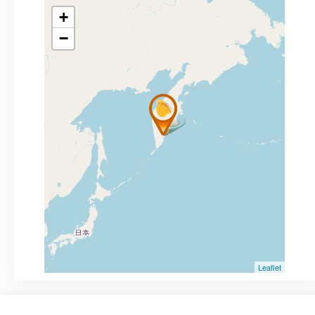
+
−
Leaflet