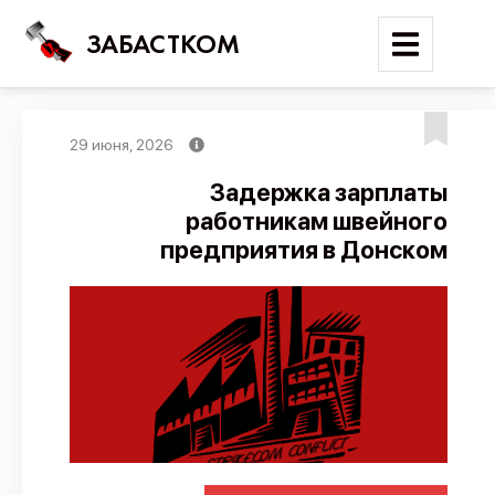
ЗАБАСТКОМ
29 июня, 2026
Войти
Задержка зарплаты
работникам швейного
Поиск
предприятия в Донском
Новости
Карта событий
Трудовые конфликты
Отчеты
Предложить публикацию
Справочник
API