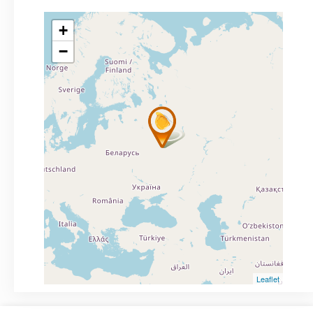
+
−
Leaflet