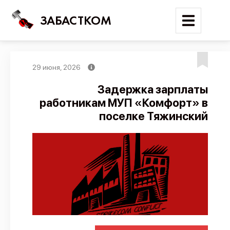
ЗАБАСТКОМ
29 июня, 2026
Войти
Задержка зарплаты
работникам МУП «Комфорт» в
Поиск
поселке Тяжинский
Новости
Карта событий
Трудовые конфликты
Отчеты
Предложить публикацию
Справочник
API