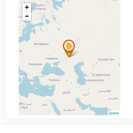
+
−
Leaflet