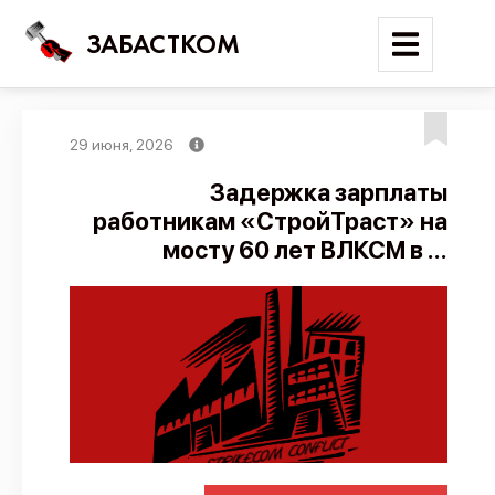
ЗАБАСТКОМ
29 июня, 2026
Войти
Задержка зарплаты
работникам «СтройТраст» на
Поиск
мосту 60 лет ВЛКСМ в ...
Новости
Карта событий
Трудовые конфликты
Отчеты
Предложить публикацию
Справочник
API