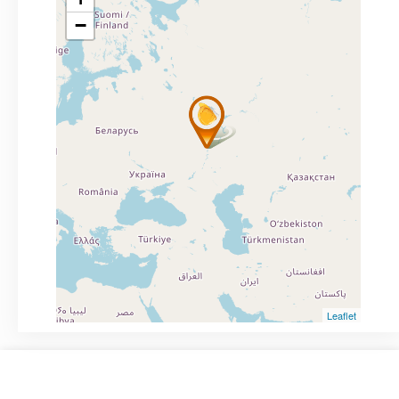
−
Leaflet