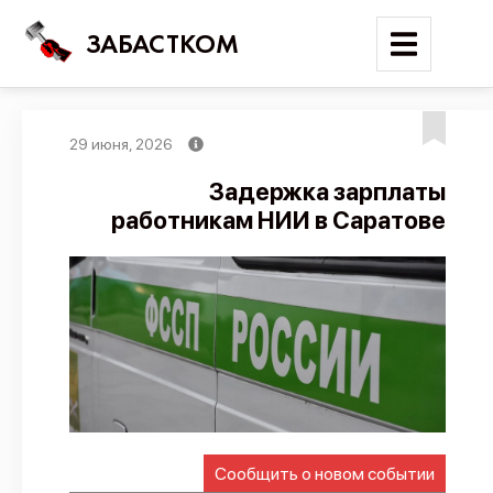
ЗАБАСТКОМ
29 июня, 2026
Войти
Задержка зарплаты
работникам НИИ в Саратове
Поиск
Новости
Карта событий
Трудовые конфликты
Отчеты
Предложить публикацию
Справочник
Сообщить о новом событии
API