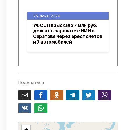
О проекте
25 июня, 2026
Политика конфиденциальности
УФССП взыскало 7 млн руб.
долга по зарплате с НИИ в
Саратове через арест счетов
и 7 автомобилей
Поделиться
+