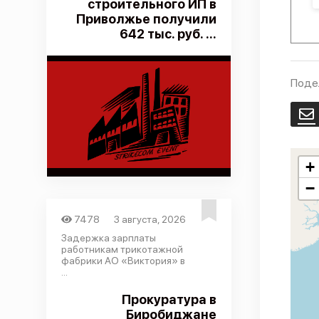
строительного ИП в
Приволжье получили
642 тыс. руб. ...
Поде
E
+
−
7478
3 августа, 2026
Задержка зарплаты
работникам трикотажной
фабрики АО «Виктория» в
...
Прокуратура в
Биробиджане