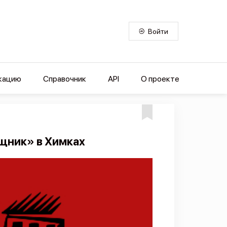
Войти
кацию
Справочник
API
О проекте
щник» в Химках