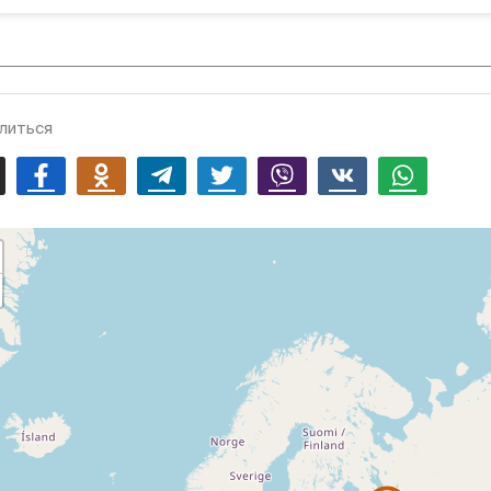
литься
mail
Facebook
Odnoklassniki
Telegram
Twitter
Viber
Vk
Whatsapp