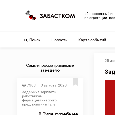
общественный ин
ЗАБАСТКОМ
по агрегации нов
Поиск
Новости
Карта событий
25 ию
Самые просматриваемые
за неделю
Зад
7963
3 августа, 2026
Задержка зарплаты
работникам
фармацевтического
предприятия в Туле
В Туле судебные