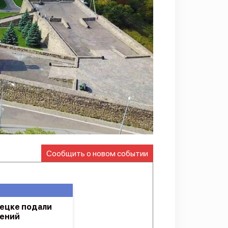
Сообщить о новом событии
нецке подали
нений