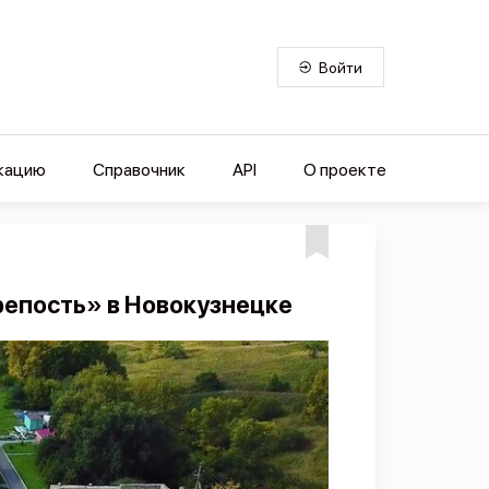
Войти
кацию
Справочник
API
О проекте
репость» в Новокузнецке