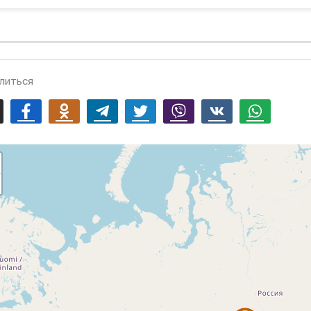
литься
mail
Facebook
Odnoklassniki
Telegram
Twitter
Viber
Vk
Whatsapp