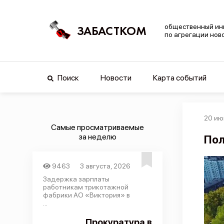
общественный ин
ЗАБАСТКОМ
по агрегации нов
Поиск
Новости
Карта событий
20 ию
Самые просматриваемые
за неделю
Пол
9463
3 августа, 2026
Задержка зарплаты
работникам трикотажной
фабрики АО «Виктория» в
...
Прокуратура в