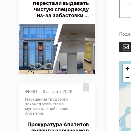
перестали выдавать
чистую спецодежду
из-за забастовки ...
Поде
E
+
−
381
3 августа, 2026
Нарушения трудового
законодательства в
муниципальной школе
Апатитов
Прокуратура Апатитов
выявила нарушения в