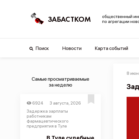
общественный ин
ЗАБАСТКОМ
по агрегации нов
Поиск
Новости
Карта событий
8 июн
Самые просматриваемые
за неделю
Зад
6924
3 августа, 2026
Задержка зарплаты
работникам
фармацевтического
предприятия в Туле
В Туле судебные