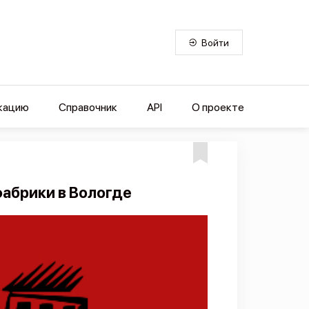
Войти
кацию
Справочник
API
О проекте
абрики в Вологде