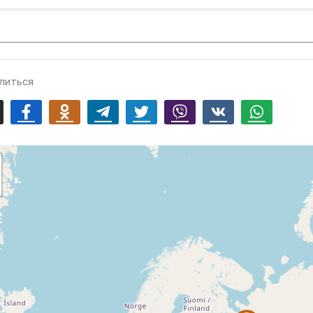
литься
mail
Facebook
Odnoklassniki
Telegram
Twitter
Viber
Vk
Whatsapp