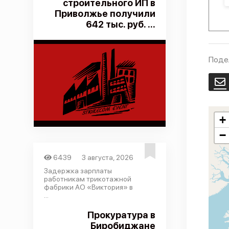
строительного ИП в
Приволжье получили
642 тыс. руб. ...
Поде
E
+
−
6439
3 августа, 2026
Задержка зарплаты
работникам трикотажной
фабрики АО «Виктория» в
...
Прокуратура в
Биробиджане