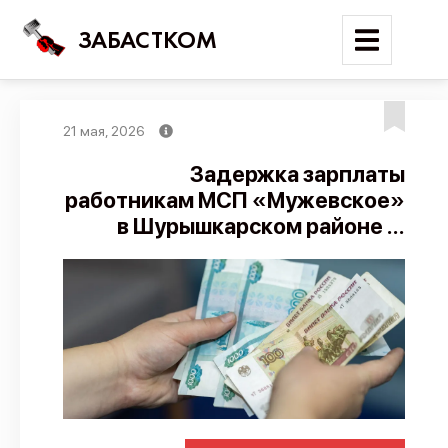
ЗАБАСТКОМ
21 мая, 2026
Войти
Задержка зарплаты
работникам МСП «Мужевское»
Поиск
в Шурышкарском районе ...
Новости
Карта событий
Трудовые конфликты
Отчеты
Предложить публикацию
Справочник
API