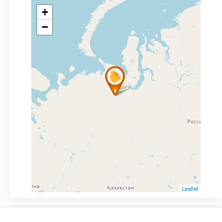
+
−
Leaflet