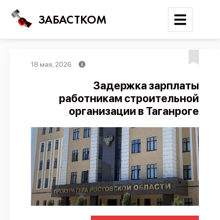
ЗАБАСТКОМ
18 мая, 2026
Войти
Задержка зарплаты
работникам строительной
Поиск
организации в Таганроге
Новости
Карта событий
Трудовые конфликты
Отчеты
Предложить публикацию
Справочник
API