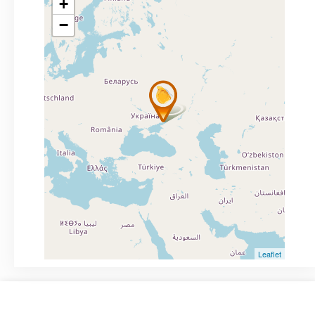
+
−
Leaflet