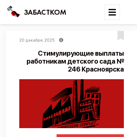
ЗАБАСТКОМ
20 декабря, 2025
Войти
Стимулирующие выплаты
работникам детского сада №
Поиск
246 Красноярска
Новости
Карта событий
Трудовые конфликты
Отчеты
Предложить публикацию
Справочник
API