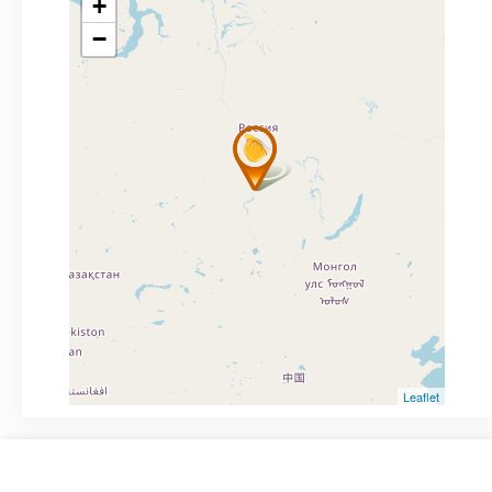
+
−
Leaflet