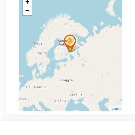
+
−
Leaflet