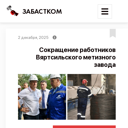
ЗАБАСТКОМ
2 декабря, 2025
Войти
Сокращение работников
Вяртсильского метизного
Поиск
завода
Новости
Карта событий
Трудовые конфликты
Отчеты
Предложить публикацию
Справочник
API