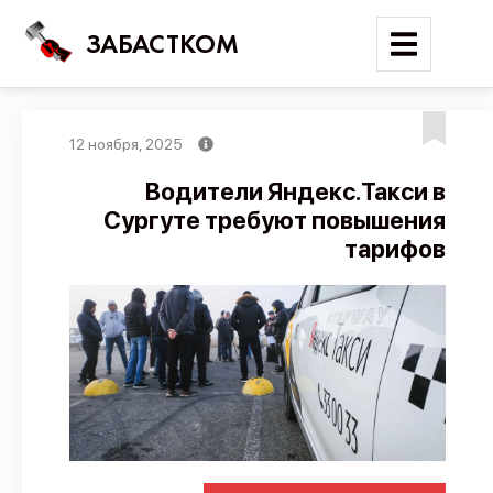
ЗАБАСТКОМ
12 ноября, 2025
Войти
Водители Яндекс.Такси в
Сургуте требуют повышения
Поиск
тарифов
Новости
Карта событий
Трудовые конфликты
Отчеты
Предложить публикацию
Справочник
API