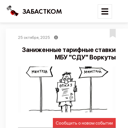
ЗАБАСТКОМ
25 октября, 2025
Войти
Заниженные тарифные ставки
МБУ "СДУ" Воркуты
Поиск
Новости
Карта событий
Трудовые конфликты
Отчеты
Предложить публикацию
Справочник
Сообщить о новом событии
API