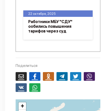
О проекте
22 октября, 2025
Политика конфиденциальности
Работники МБУ "СДУ"
ообились повышения
тарифов через суд
Поделиться
+