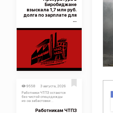
Биробиджане
взыскала 1,7 млн руб.
долга по зарплате для
...
9558
3 августа, 2026
Работники ЧТПЗ остаются
без чистой спецодежды
из-за забастовки ...
Работникам ЧТПЗ