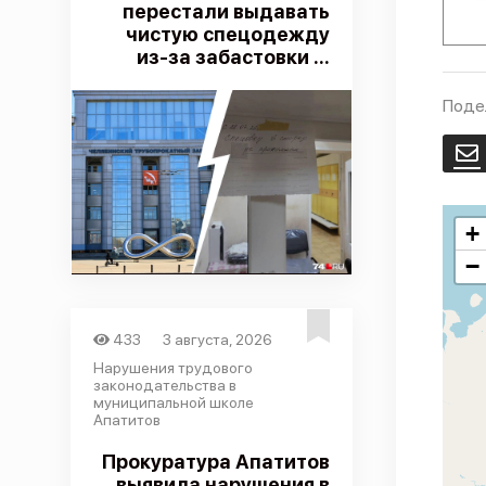
перестали выдавать
чистую спецодежду
из-за забастовки ...
Поде
E
+
−
433
3 августа, 2026
Нарушения трудового
законодательства в
муниципальной школе
Апатитов
Прокуратура Апатитов
выявила нарушения в