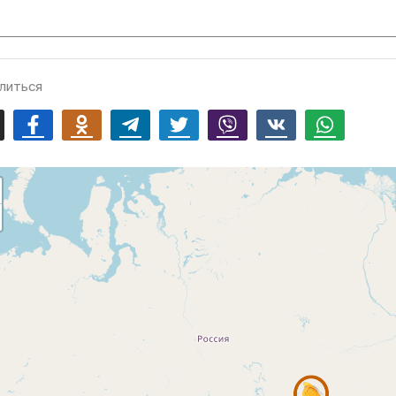
литься
mail
Facebook
Odnoklassniki
Telegram
Twitter
Viber
Vk
Whatsapp