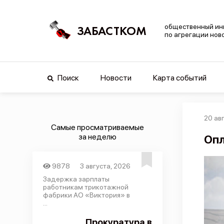
общественный ин
ЗАБАСТКОМ
по агрегации нов
Поиск
Новости
Карта событий
20 ав
Самые просматриваемые
за неделю
Опл
9878
3 августа, 2026
Задержка зарплаты
работникам трикотажной
фабрики АО «Виктория» в
...
Прокуратура в