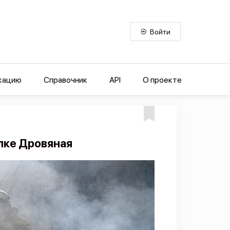
Войти
кацию
Справочник
API
О проекте
елке Дровяная