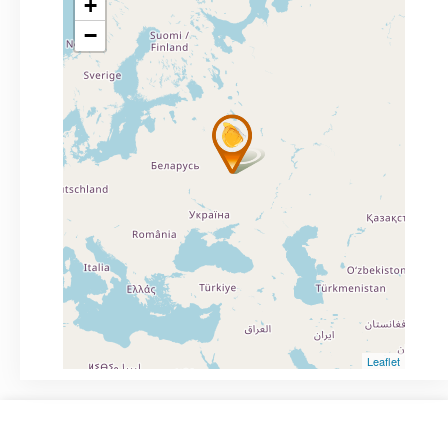
+
−
Leaflet