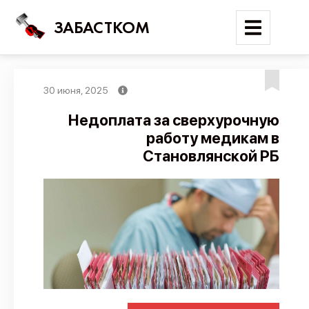
ЗАБАСТКОМ
30 июня, 2025
Войти
Недоплата за сверхурочную
работу медикам в
Поиск
Становлянской РБ
Новости
Карта событий
Трудовые конфликты
Отчеты
Предложить публикацию
Справочник
API