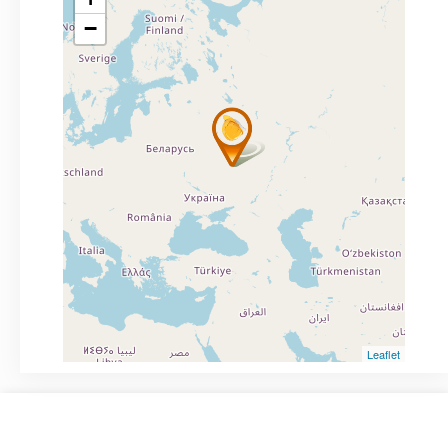
−
Leaflet