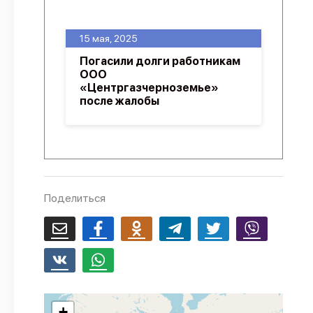
О проекте
15 мая, 2025
Политика конфиденциальности
Погасили долги работникам
ООО
«Центргазчерноземье»
после жалобы
Поделиться
+