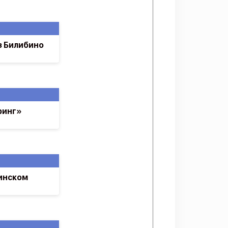
з Билибино
ринг»
инском