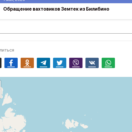
Обращение вахтовиков Земтек из Билибино
литься
mail
Facebook
Odnoklassniki
Telegram
Twitter
Viber
Vk
Whatsapp