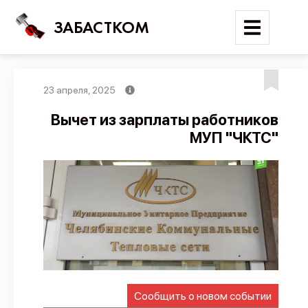
ЗАБАСТКОМ
23 апреля, 2025
Войти
Вычет из зарплаты работников
МУП "ЧКТС"
Поиск
Новости
Карта событий
Трудовые конфликты
Отчеты
Предложить публикацию
Справочник
Сообщить о новом событии
API