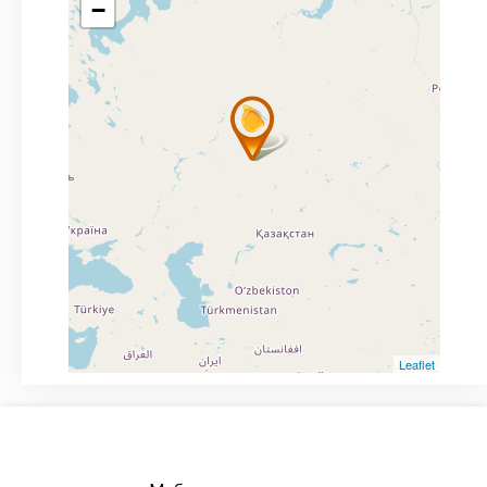
−
Leaflet