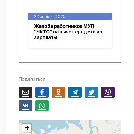
О проекте
22 апреля, 2025
Политика конфиденциальности
Жалоба работников МУП
"ЧКТС" на вычет средств из
зарплаты
Поделиться
+