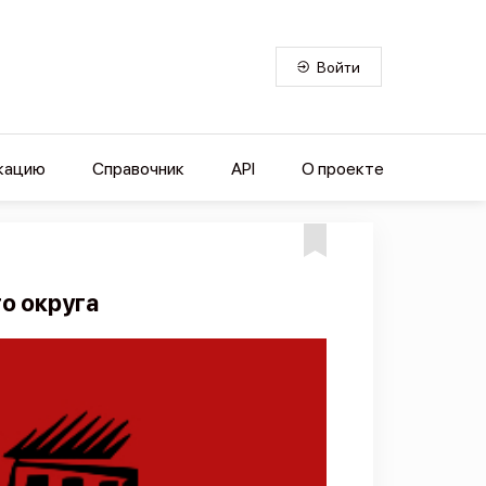
Войти
кацию
Справочник
API
О проекте
о округа