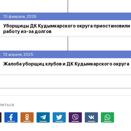
15 февраля, 2026
Уборщицы ДК Кудымкарского округа приостановили
работу из-за долгов
13 апреля, 2025
Жалоба уборщиц клубов и ДК Кудымкарского округа
литься
mail
Facebook
Odnoklassniki
Telegram
Twitter
Viber
Vk
Whatsapp