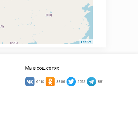
Leaflet
Мы в соц.сетях
6410
3366
2512
881