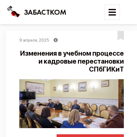
ЗАБАСТКОМ
9 апреля, 2025
Войти
Изменения в учебном процессе
и кадровые перестановки
Поиск
СПбГИКиТ
Новости
Карта событий
Трудовые конфликты
Отчеты
Предложить публикацию
Справочник
API