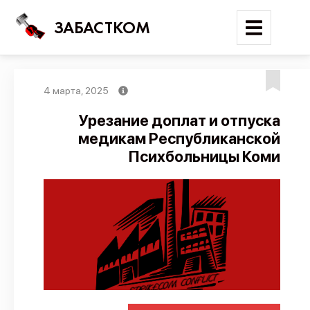
ЗАБАСТКОМ
4 марта, 2025
Войти
Урезание доплат и отпуска
медикам Республиканской
Поиск
Психбольницы Коми
Новости
Карта событий
Трудовые конфликты
Отчеты
Предложить публикацию
Справочник
API