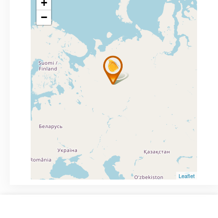
+
−
Leaflet