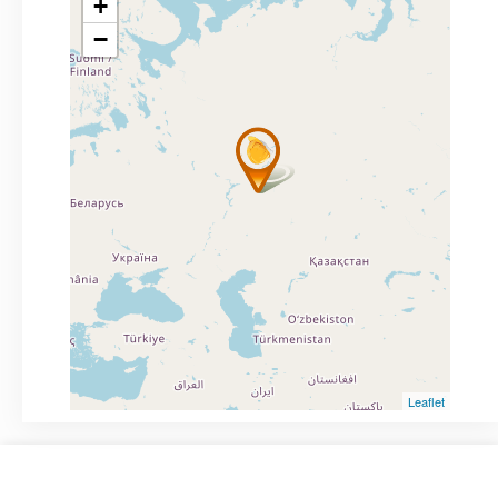
+
−
Leaflet