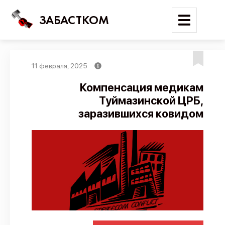
ЗАБАСТКОМ
11 февраля, 2025
Войти
Компенсация медикам
Туймазинской ЦРБ,
Поиск
заразившихся ковидом
Новости
Карта событий
Трудовые конфликты
Отчеты
Предложить публикацию
Справочник
API