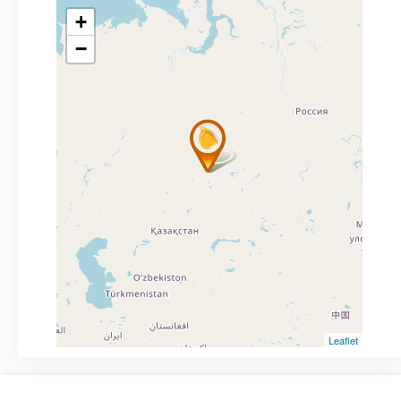
+
−
Leaflet