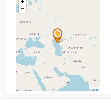
+
−
Leaflet