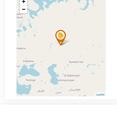
+
−
Leaflet