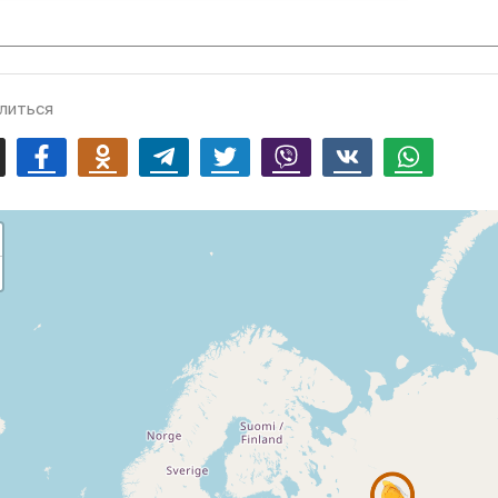
литься
mail
Facebook
Odnoklassniki
Telegram
Twitter
Viber
Vk
Whatsapp