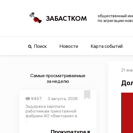
общественный ин
ЗАБАСТКОМ
по агрегации нов
Поиск
Новости
Карта событий
21 ян
Самые просматриваемые
за неделю
Дол
9467
3 августа, 2026
Задержка зарплаты
работникам трикотажной
фабрики АО «Виктория» в
...
Прокуратура в