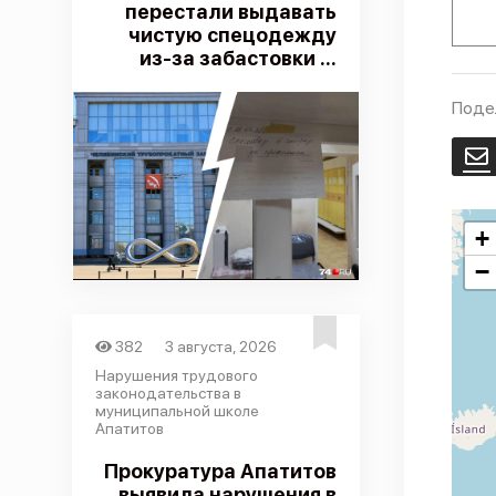
перестали выдавать
чистую спецодежду
из-за забастовки ...
Поде
E
+
−
382
3 августа, 2026
Нарушения трудового
законодательства в
муниципальной школе
Апатитов
Прокуратура Апатитов
выявила нарушения в