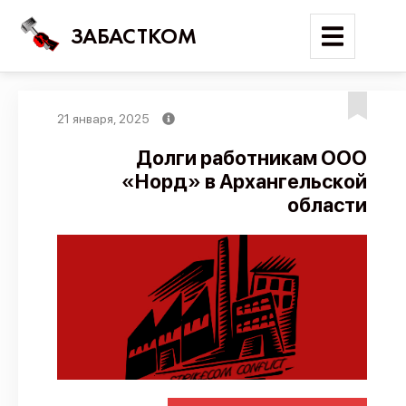
ЗАБАСТКОМ
21 января, 2025
Войти
Долги работникам ООО
«Норд» в Архангельской
Поиск
области
Новости
Карта событий
Трудовые конфликты
Отчеты
Предложить публикацию
Справочник
API