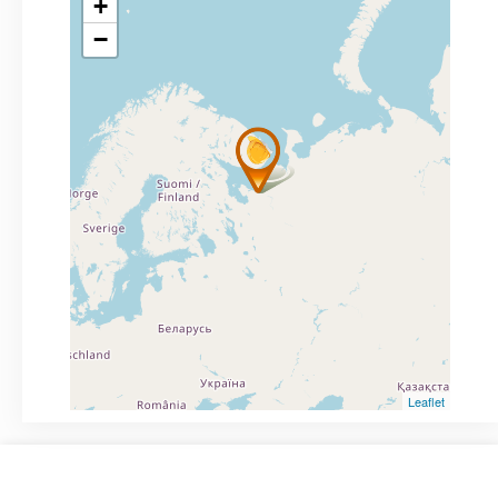
+
−
Leaflet