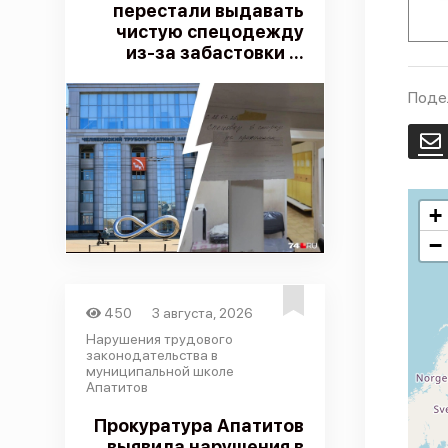
перестали выдавать
чистую спецодежду
из-за забастовки ...
Поде
E
+
−
450
3 августа, 2026
Нарушения трудового
законодательства в
муниципальной школе
Апатитов
Прокуратура Апатитов
выявила нарушения в