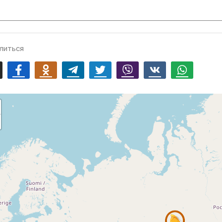
литься
mail
Facebook
Odnoklassniki
Telegram
Twitter
Viber
Vk
Whatsapp