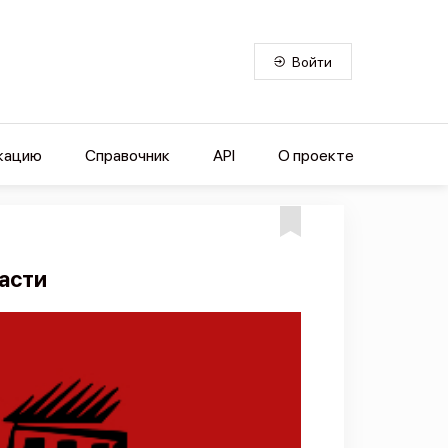
Войти
кацию
Справочник
API
О проекте
асти