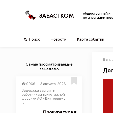
общественный ин
ЗАБАСТКОМ
по агрегации нов
Поиск
Новости
Карта событий
9 янв
Самые просматриваемые
за неделю
Дол
9966
3 августа, 2026
Задержка зарплаты
работникам трикотажной
фабрики АО «Виктория» в
...
Прокуратура в