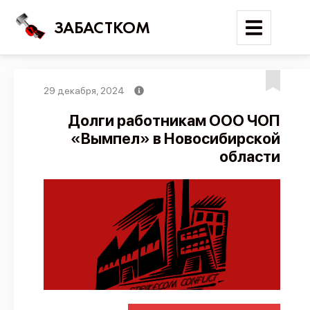
ЗАБАСТКОМ
29 декабря, 2024
Войти
Долги работникам ООО ЧОП
«Вымпел» в Новосибирской
Поиск
области
Новости
Карта событий
Трудовые конфликты
Отчеты
Предложить публикацию
Справочник
API