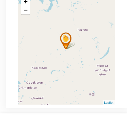
+
−
Leaflet