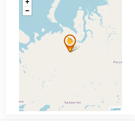
+
−
Leaflet