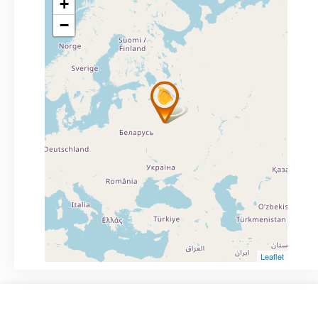
+
−
Leaflet