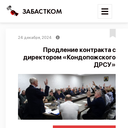
ЗАБАСТКОМ
24 декабря, 2024
Войти
Продление контракта с
директором «Кондопожского
Поиск
ДРСУ»
Новости
Карта событий
Трудовые конфликты
Отчеты
Предложить публикацию
Справочник
API