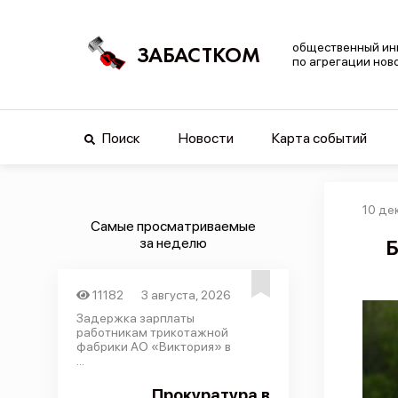
общественный ин
ЗАБАСТКОМ
по агрегации нов
Поиск
Новости
Карта событий
10 де
Самые просматриваемые
за неделю
Б
11182
3 августа, 2026
Задержка зарплаты
работникам трикотажной
фабрики АО «Виктория» в
...
Прокуратура в