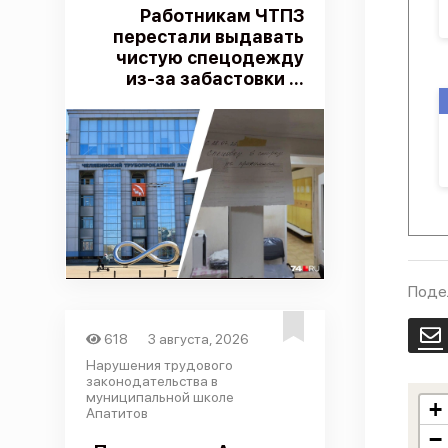
Работникам ЧТПЗ
перестали выдавать
чистую спецодежду
из-за забастовки ...
Поде
E
618
3 августа, 2026
Нарушения трудового
законодательства в
муниципальной школе
+
Апатитов
−