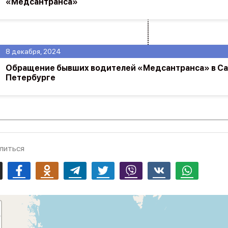
«Медсантранса»
8 декабря, 2024
Обращение бывших водителей «Медсантранса» в Са
Петербурге
литься
mail
Facebook
Odnoklassniki
Telegram
Twitter
Viber
Vk
Whatsapp