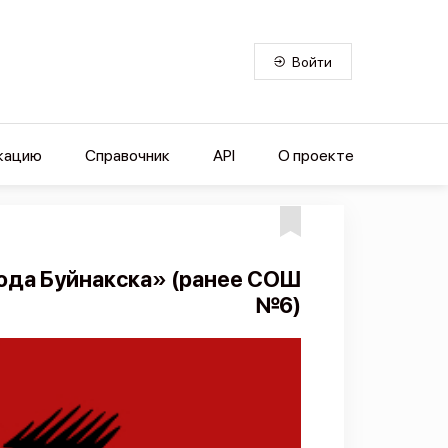
Войти
кацию
Справочник
API
О проекте
ода Буйнакска» (ранее СОШ
№6)