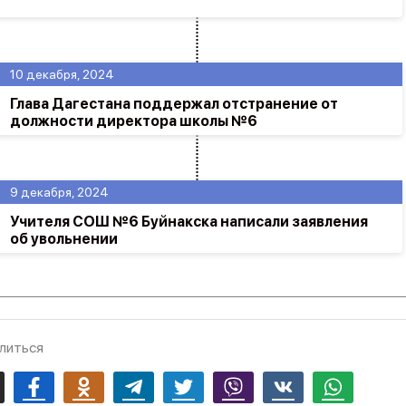
10 декабря, 2024
Глава Дагестана поддержал отстранение от
должности директора школы №6
9 декабря, 2024
Учителя СОШ №6 Буйнакска написали заявления
об увольнении
литься
mail
Facebook
Odnoklassniki
Telegram
Twitter
Viber
Vk
Whatsapp