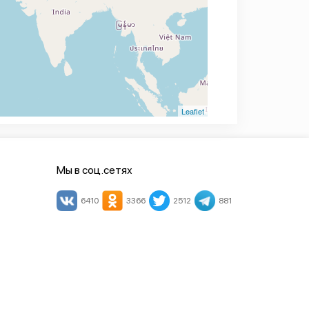
Leaflet
Мы в соц.сетях
6410
3366
2512
881