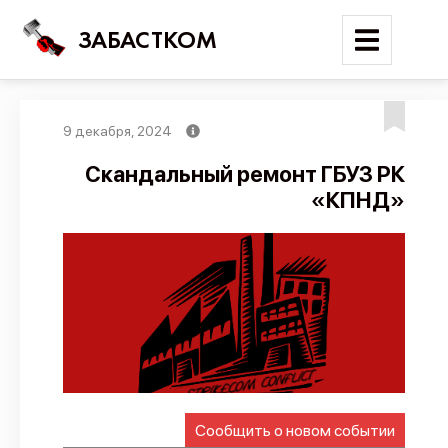
ЗАБАСТКОМ
9 декабря, 2024
Войти
Скандальный ремонт ГБУЗ РК
«КПНД»
Поиск
Новости
Карта событий
Трудовые конфликты
Отчеты
Предложить публикацию
Справочник
Сообщить о новом событии
API