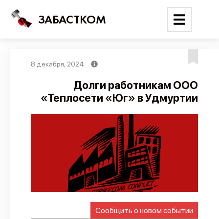
ЗАБАСТКОМ
8 декабря, 2024
Войти
Долги работникам ООО
«Теплосети «Юг» в Удмуртии
Поиск
Новости
Карта событий
Трудовые конфликты
Отчеты
Предложить публикацию
Справочник
Сообщить о новом событии
API