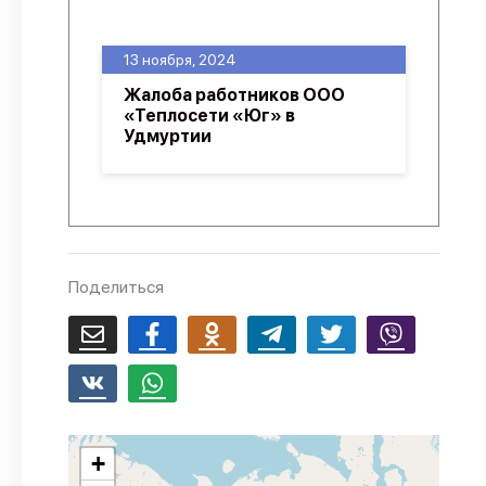
О проекте
13 ноября, 2024
Политика конфиденциальности
Жалоба работников ООО
«Теплосети «Юг» в
Удмуртии
Поделиться
+