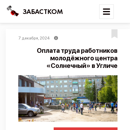
ЗАБАСТКОМ
7 декабря, 2024
Войти
Оплата труда работников
молодёжного центра
Поиск
«Солнечный» в Угличе
Новости
Карта событий
Трудовые конфликты
Отчеты
Предложить публикацию
Справочник
API