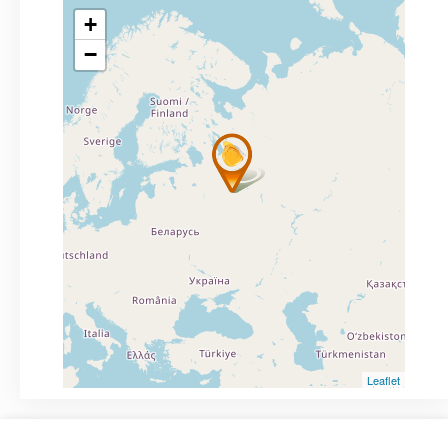
+
−
Leaflet