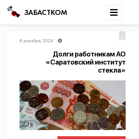
ЗАБАСТКОМ
6 декабря, 2024
Войти
Долги работникам АО
«Саратовский институт
Поиск
стекла»
Новости
Карта событий
Трудовые конфликты
Отчеты
Предложить публикацию
Справочник
API