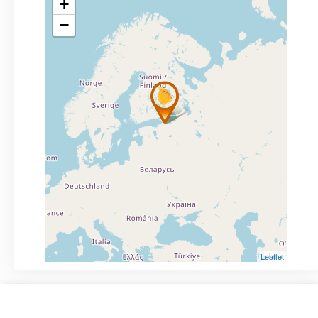
+
−
Leaflet