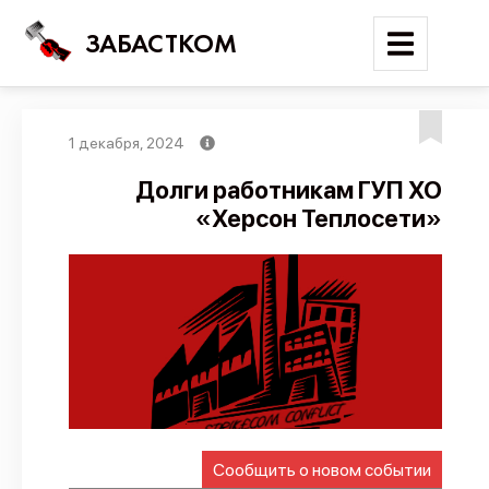
ЗАБАСТКОМ
1 декабря, 2024
Войти
Долги работникам ГУП ХО
«Херсон Теплосети»
Поиск
Новости
Карта событий
Трудовые конфликты
Отчеты
Предложить публикацию
Справочник
Сообщить о новом событии
API