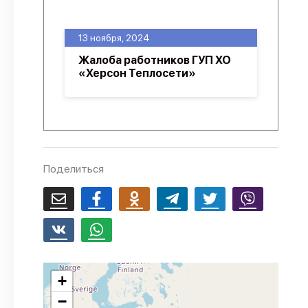
О проекте
13 ноября, 2024
Политика конфиденциальности
Жалоба работников ГУП ХО
«Херсон Теплосети»
Поделиться
+
−